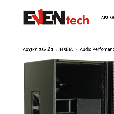
Skip
to
ΑΡΧΙΚ
main
content
Αρχική σελίδα
ΗΧΕΙΑ
Audio Perfoman